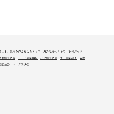
墓じまい費用を抑えるならミキワ
海洋散骨のミキワ
散骨ガイド
多磨霊園納骨
八王子霊園納骨
小平霊園納骨
青山霊園納骨
谷中
霊園納骨
八柱霊園納骨